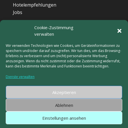
Hotelempfehlungen
Jobs
Cookie-Zustimmung
verwalten
Pfandglückgabe
Scouting Bonn e.V.
Wir verwenden Technologien wie Cookies, um Geräteinformationen zu
speichern und/oder darauf zuzugreifen. Wir tun dies, um das Browsing-
Erlebnis zu verbessern und um (nicht) personalisierte Werbung
anzuzeigen. Wenn du nicht zustimmst oder die Zustimmung widerrufst,
Team KUNST!RASEN
kann dies bestimmte Merkmale und Funktionen beeinträchtigen.
Dienste verwalten
Partner
Akzeptieren
Ablehnen
Einstellungen ansehen
DATENSCHUTZ
IMPRESSUM
Cookie-Richtlinie (EU)
HAUSORDNUNG